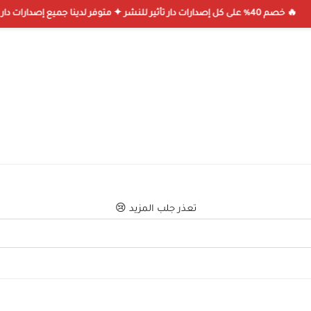
40% على كل إصدارات دار تأثير للنشر ✦ متوفر لدينا جميع إصدارات دار تأثير للنشر ✦ عند شرائك 3 كتب تحصل على شحن مجاني 🔥
تعذر جلب المزيد 😢