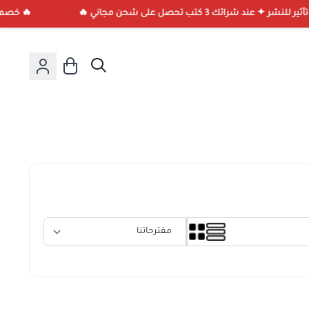
🔥 خصم 40% على كل إصدارات دار تأثير للنشر ✦ متوفر لدينا جميع إصدارات دار تأثير للنشر ✦ عند شرائك 3 كتب تحصل على شحن مجاني 🔥