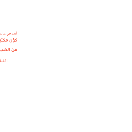
أبحر في عالم
كوّن مكت
من الكتب
اكتش