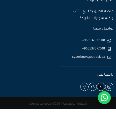
متجر سايبر بوك
منصة الكترونية لبيع الكتب
واكسسوارات القراءة
تواصل معنا
+966537077018
+966537077018
cyberbook@outlook.sa
تابعنا على
×
الحقوق محفوظة | 2026
متجر سايبر بوك